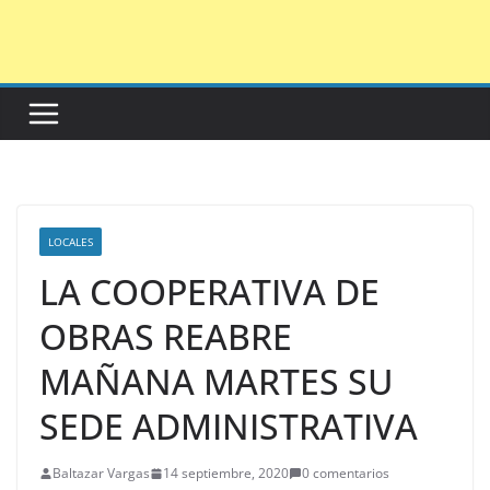
Saltar
al
contenido
LOCALES
LA COOPERATIVA DE
OBRAS REABRE
MAÑANA MARTES SU
SEDE ADMINISTRATIVA
Baltazar Vargas
14 septiembre, 2020
0 comentarios