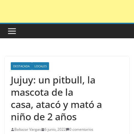
Saltar
al
contenido
DESTACADA
LOCALES
Jujuy: un pitbull, la
mascota de la
casa, atacó y mató a
niño de 2 años
Baltazar Vargas
6 junio, 2022
0 comentarios