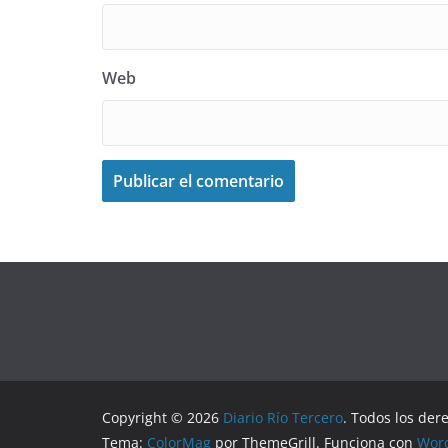
Web
Copyright © 2026
Diario Río Tercero
. Todos los der
Tema:
ColorMag
por ThemeGrill. Funciona con
Wor