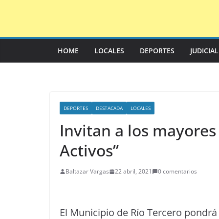
Saltar
al
contenido
HOME
LOCALES
DEPORTES
JUDICIA
DEPORTES
DESTACADA
LOCALES
Invitan a los mayores
Activos”
Baltazar Vargas
22 abril, 2021
0 comentarios
El Municipio de Río Tercero pondr