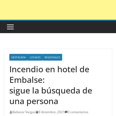
Saltar
al
contenido
DESTACADA
LOCALES
REGIONALES
Incendio en hotel de
Embalse:
sigue la búsqueda de
una persona
Baltazar Vargas
9 diciembre, 2021
0 comentarios