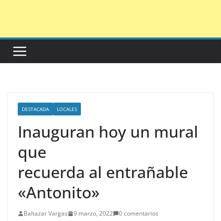
Saltar
al
contenido
DESTACADA
LOCALES
Inauguran hoy un mural
que
recuerda al entrañable
«Antonito»
Baltazar Vargas
9 marzo, 2022
0 comentarios