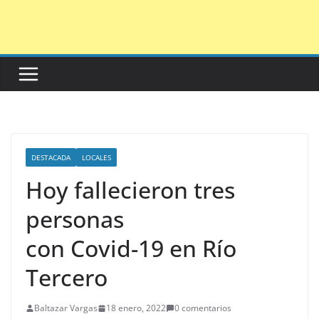
Saltar
al
contenido
DESTACADA
LOCALES
Hoy fallecieron tres
personas
con Covid-19 en Río
Tercero
Baltazar Vargas
18 enero, 2022
0 comentarios