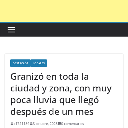
Saltar
al
contenido
DESTACADA
LOCALES
Granizó en toda la
ciudad y zona, con muy
poca lluvia que llegó
después de un mes
c1751186
3 octubre, 2023
0 comentarios