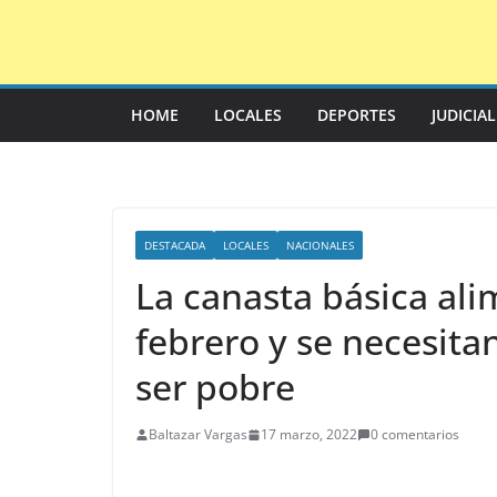
Saltar
al
contenido
HOME
LOCALES
DEPORTES
JUDICIA
DESTACADA
LOCALES
NACIONALES
La canasta básica ali
febrero y se necesita
ser pobre
Baltazar Vargas
17 marzo, 2022
0 comentarios