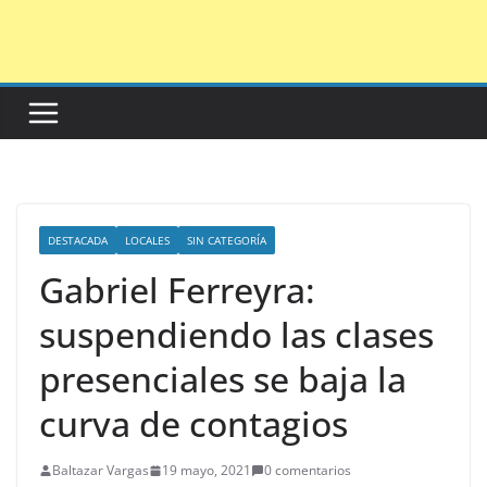
Saltar
al
contenido
DESTACADA
LOCALES
SIN CATEGORÍA
Gabriel Ferreyra:
suspendiendo las clases
presenciales se baja la
curva de contagios
Baltazar Vargas
19 mayo, 2021
0 comentarios