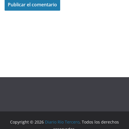
Copyright © 2026
Diario Río Tercero
. Todos los derechos