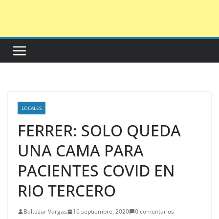
Saltar
al
contenido
LOCALES
FERRER: SOLO QUEDA
UNA CAMA PARA
PACIENTES COVID EN
RIO TERCERO
Baltazar Vargas
16 septiembre, 2020
0 comentarios