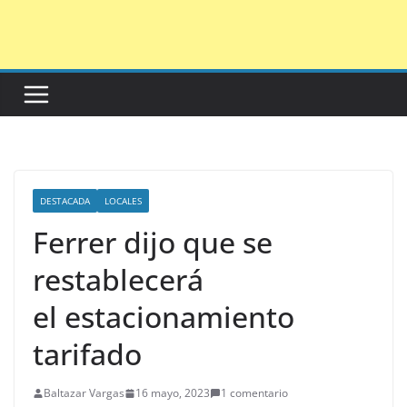
Saltar
al
contenido
DESTACADA
LOCALES
Ferrer dijo que se
restablecerá
el estacionamiento
tarifado
Baltazar Vargas
16 mayo, 2023
1 comentario