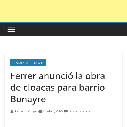
Saltar
al
contenido
DESTACADA
LOCALES
Ferrer anunció la obra
de cloacas para barrio
Bonayre
Baltazar Vargas
13 abril, 2022
0 comentarios