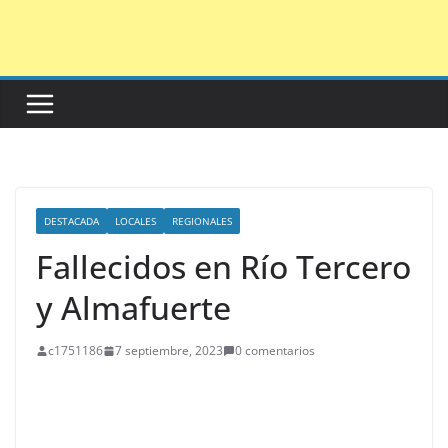
Saltar
al
contenido
DESTACADA
LOCALES
REGIONALES
Fallecidos en Río Tercero
y Almafuerte
c1751186
7 septiembre, 2023
0 comentarios