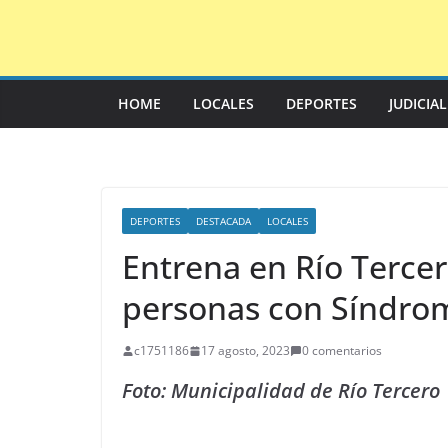
Saltar
al
contenido
HOME
LOCALES
DEPORTES
JUDICIA
DEPORTES
DESTACADA
LOCALES
Entrena en Río Tercer
personas con Síndro
c1751186
17 agosto, 2023
0 comentarios
Foto: Municipalidad de Río Tercero