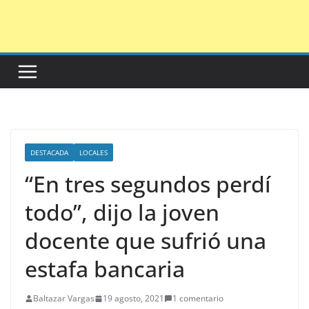
Saltar
al
contenido
DESTACADA
LOCALES
“En tres segundos perdí
todo”, dijo la joven
docente que sufrió una
estafa bancaria
Baltazar Vargas
19 agosto, 2021
1 comentario