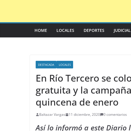
Saltar
al
contenido
HOME
LOCALES
DEPORTES
JUDICIA
DESTACADA
LOCALES
En Río Tercero se col
gratuita y la campañ
quincena de enero
Baltazar Vargas
11 diciembre, 2020
0 comentarios
Así lo informó a este Diario 