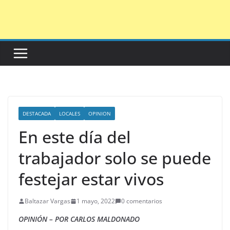
Saltar
al
contenido
DESTACADA
LOCALES
OPINION
En este día del
trabajador solo se puede
festejar estar vivos
Baltazar Vargas
1 mayo, 2022
0 comentarios
OPINIÓN – POR CARLOS MALDONADO