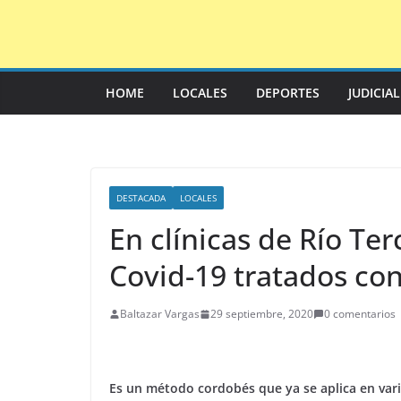
Saltar
al
contenido
HOME
LOCALES
DEPORTES
JUDICIA
DESTACADA
LOCALES
En clínicas de Río Te
Covid-19 tratados co
Baltazar Vargas
29 septiembre, 2020
0 comentarios
Es un método cordobés que ya se aplica en vari