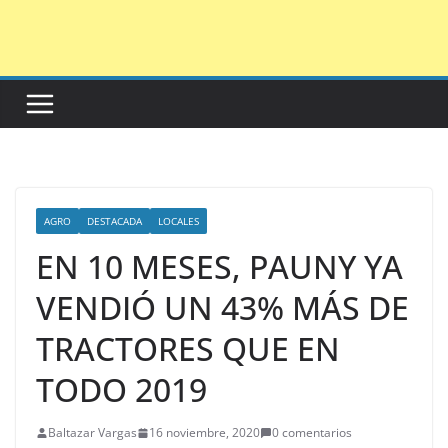
Saltar
al
contenido
AGRO
DESTACADA
LOCALES
EN 10 MESES, PAUNY YA
VENDIÓ UN 43% MÁS DE
TRACTORES QUE EN
TODO 2019
Baltazar Vargas
16 noviembre, 2020
0 comentarios