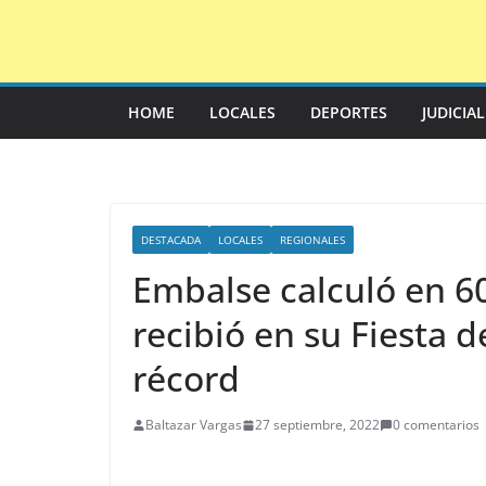
Saltar
al
contenido
HOME
LOCALES
DEPORTES
JUDICIA
DESTACADA
LOCALES
REGIONALES
Embalse calculó en 6
recibió en su Fiesta 
récord
Baltazar Vargas
27 septiembre, 2022
0 comentarios