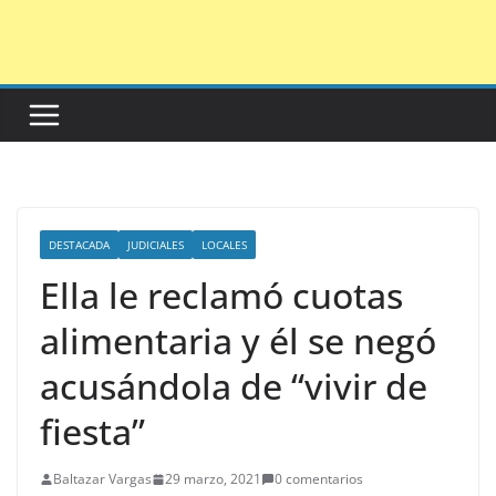
Saltar
al
contenido
DESTACADA
JUDICIALES
LOCALES
Ella le reclamó cuotas
alimentaria y él se negó
acusándola de “vivir de
fiesta”
Baltazar Vargas
29 marzo, 2021
0 comentarios