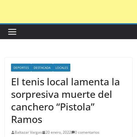
Saltar
al
contenido
DEPORTES
DESTACADA
LOCALES
El tenis local lamenta la
sorpresiva muerte del
canchero “Pistola”
Ramos
Baltazar Vargas
20 enero, 2022
0 comentarios