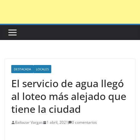
Saltar
al
contenido
DESTACADA
LOCALES
El servicio de agua llegó
al loteo más alejado que
tiene la ciudad
Baltazar Vargas
1 abril, 2021
0 comentarios