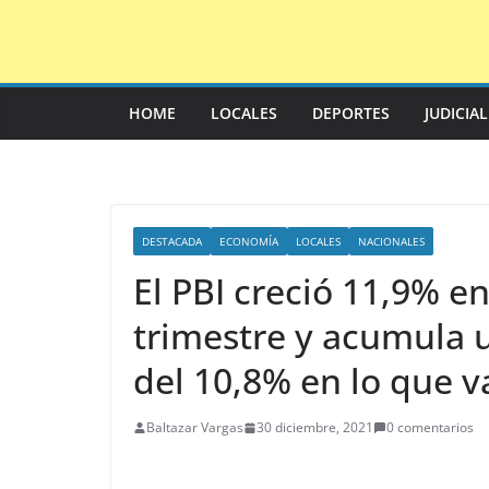
Saltar
al
contenido
HOME
LOCALES
DEPORTES
JUDICIA
DESTACADA
ECONOMÍA
LOCALES
NACIONALES
El PBI creció 11,9% en
trimestre y acumula 
del 10,8% en lo que v
Baltazar Vargas
30 diciembre, 2021
0 comentarios