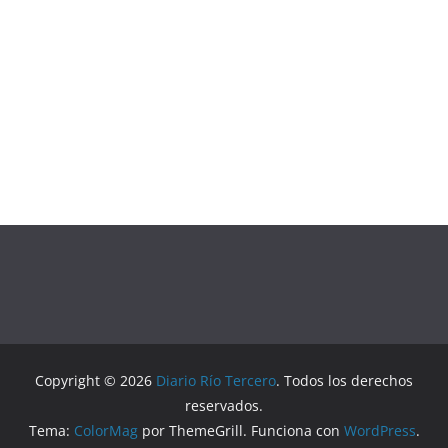
Copyright © 2026
Diario Río Tercero
. Todos los derechos
reservados.
Tema:
ColorMag
por ThemeGrill. Funciona con
WordPress
.