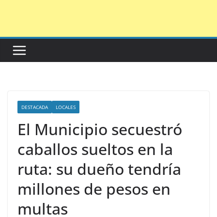
Saltar
al
contenido
DESTACADA
LOCALES
El Municipio secuestró
caballos sueltos en la
ruta: su dueño tendría
millones de pesos en
multas