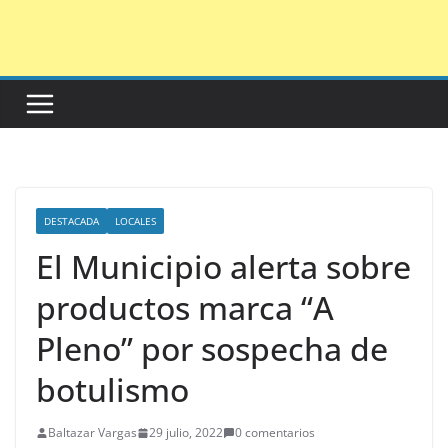
Saltar
al
contenido
DESTACADA
LOCALES
El Municipio alerta sobre
productos marca “A
Pleno” por sospecha de
botulismo
Baltazar Vargas
29 julio, 2022
0 comentarios