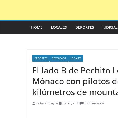
Saltar
al
contenido
HOME
LOCALES
DEPORTES
JUDICIA
DEPORTES
DESTACADA
LOCALES
El lado B de Pechito 
Mónaco con pilotos d
kilómetros de mounta
Baltazar Vargas
7 abril, 2022
0 comentarios