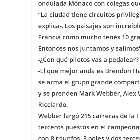
ondulada Mónaco con colegas que
“La ciudad tiene circuitos privile
explica-. Los paisajes son increíb
Francia como mucho tenés 10 gra
Entonces nos juntamos y salimos”
-¿Con qué pilotos vas a pedalear?
-El que mejor anda es Brendon H
se arma el grupo grande comparti
y se prenden Mark Webber, Alex W
Ricciardo.
Webber largó 215 carreras de la Fó
terceros puestos en el campeonat
con 8 triunfos, 3 poles y dos terc