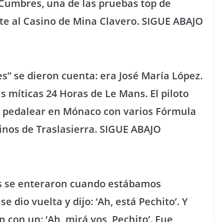
 Cumbres, una de las pruebas top de
te al Casino de Mina Clavero. SIGUE ABAJO
es” se dieron cuenta: era José María López.
as míticas 24 Horas de Le Mans. El piloto
de pedalear en Mónaco con varios Fórmula
inos de Traslasierra. SIGUE ABAJO
s se enteraron cuando estábamos
e dio vuelta y dijo: ‘Ah, está Pechito’. Y
 con un: ‘Ah, mirá vos, Pechito’. Fue