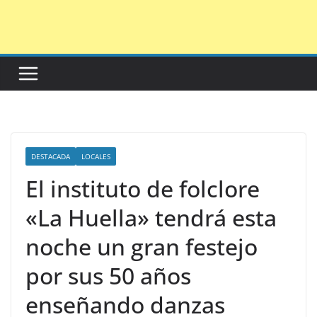
Saltar
al
contenido
DESTACADA
LOCALES
El instituto de folclore
«La Huella» tendrá esta
noche un gran festejo
por sus 50 años
enseñando danzas