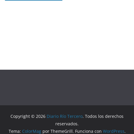
Copyright © 2026
Diario Río Tercero
. Todos los derechos
reservados.
Tema:
ColorMag
por ThemeGrill. Funciona con
WordPress
.