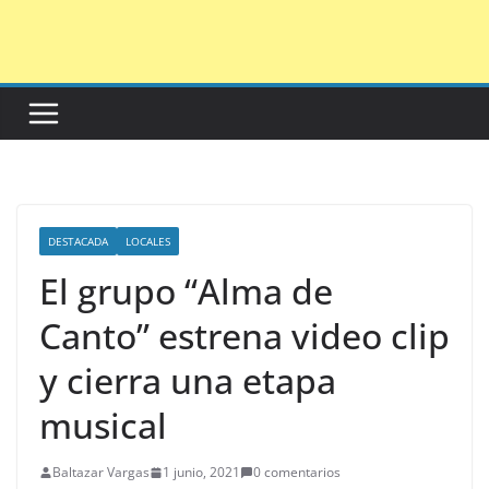
Saltar
al
contenido
DESTACADA
LOCALES
El grupo “Alma de
Canto” estrena video clip
y cierra una etapa
musical
Baltazar Vargas
1 junio, 2021
0 comentarios