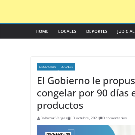
Saltar
al
contenido
HOME
LOCALES
DEPORTES
JUDICIA
DESTACADA
LOCALES
El Gobierno le propu
congelar por 90 días 
productos
Baltazar Vargas
13 octubre, 2021
0 comentarios