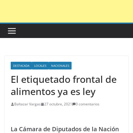
Saltar
al
contenido
DESTACADA
LOCALES
NACIONALES
El etiquetado frontal de
alimentos ya es ley
Baltazar Vargas
27 octubre, 2021
0 comentarios
La Cámara de Diputados de la Nación