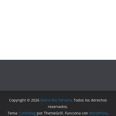
Copyright © 2026
Diario Río Tercero
. Todos los derechos
reservados.
Tema:
ColorMag
por ThemeGrill. Funciona con
WordPress
.