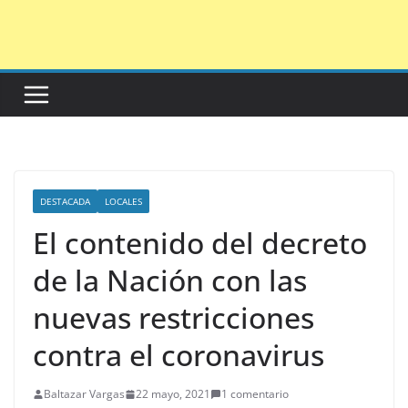
Saltar
al
contenido
DESTACADA
LOCALES
El contenido del decreto
de la Nación con las
nuevas restricciones
contra el coronavirus
Baltazar Vargas
22 mayo, 2021
1 comentario