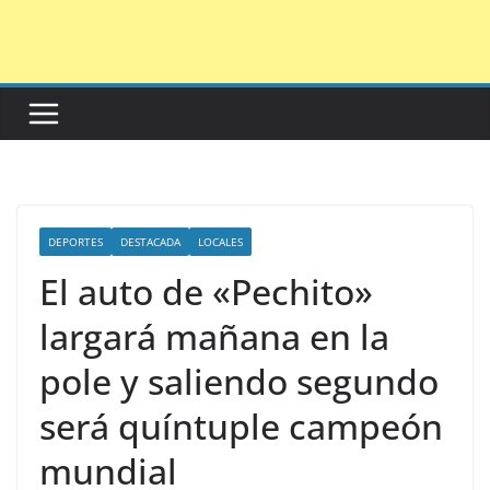
Saltar
al
contenido
DEPORTES
DESTACADA
LOCALES
El auto de «Pechito»
largará mañana en la
pole y saliendo segundo
será quíntuple campeón
mundial