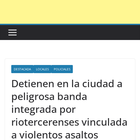
Saltar
al
contenido
DESTACADA
LOCALES
POLICIALES
Detienen en la ciudad a
peligrosa banda
integrada por
riotercerenses vinculada
a violentos asaltos