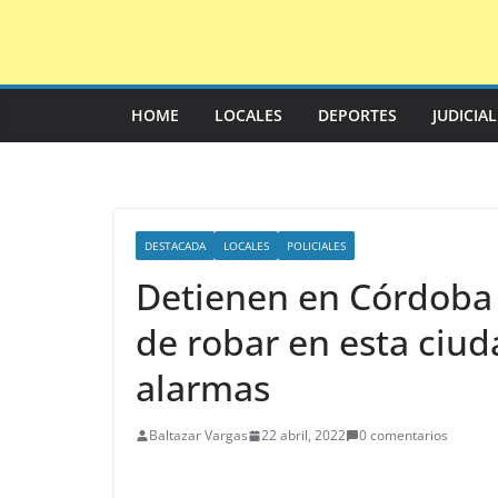
Saltar
al
contenido
HOME
LOCALES
DEPORTES
JUDICIA
DESTACADA
LOCALES
POLICIALES
Detienen en Córdoba
de robar en esta ciud
alarmas
Baltazar Vargas
22 abril, 2022
0 comentarios