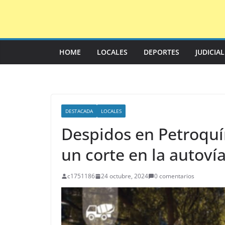
Saltar
al
contenido
HOME
LOCALES
DEPORTES
JUDICIA
DESTACADA
LOCALES
Despidos en Petroqu
un corte en la autoví
c1751186
24 octubre, 2024
0 comentarios