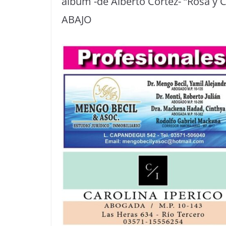
álbum -de Alberto Cortez- “Rosa y 
ABAJO