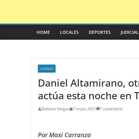
Saltar
al
contenido
HOME
LOCALES
DEPORTES
JUDICIA
LOCALES
Daniel Altamirano, ot
actúa esta noche en 
Baltazar Vargas
7 mayo, 2021
1 comentario
Por Maxi Carranza