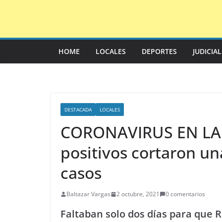
Saltar
al
contenido
HOME
LOCALES
DEPORTES
JUDICIA
DESTACADA
LOCALES
CORONAVIRUS EN LA 
positivos cortaron una
casos
Baltazar Vargas
2 octubre, 2021
0 comentarios
Faltaban solo dos días para que R