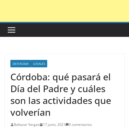
Saltar
al
contenido
DESTACADA
LOCALES
Córdoba: qué pasará el
Día del Padre y cuáles
son las actividades que
volverían
Baltazar Vargas
17 junio, 2021
0 comentarios