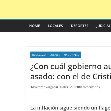
Saltar
al
contenido
HOME
LOCALES
DEPORTES
JUDICIA
DESTACADA
LOCALES
NACIONALES
¿Con cuál gobierno a
asado: con el de Crist
Baltazar Vargas
16 abril, 2022
0 comentarios
La inflación sigue siendo un flage