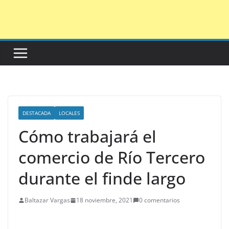
Saltar
al
contenido
DESTACADA
LOCALES
Cómo trabajará el
comercio de Río Tercero
durante el finde largo
Baltazar Vargas
18 noviembre, 2021
0 comentarios