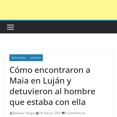
Saltar
al
contenido
DESTACADA
LOCALES
Cómo encontraron a
Maia en Luján y
detuvieron al hombre
que estaba con ella
Baltazar Vargas
18 marzo, 2021
0 comentarios