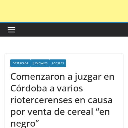
Saltar
al
contenido
DESTACADA
JUDICIALES
LOCALES
Comenzaron a juzgar en
Córdoba a varios
riotercerenses en causa
por venta de cereal “en
negro”