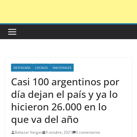
Saltar
al
contenido
DESTACADA
LOCALES
NACIONALES
Casi 100 argentinos por
día dejan el país y ya lo
hicieron 26.000 en lo
que va del año
Baltazar Vargas
9 octubre, 2021
0 comentarios