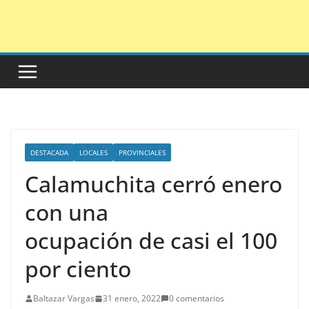
Saltar
al
contenido
DESTACADA
LOCALES
PROVINCIALES
Calamuchita cerró enero
con una
ocupación de casi el 100
por ciento
Baltazar Vargas
31 enero, 2022
0 comentarios