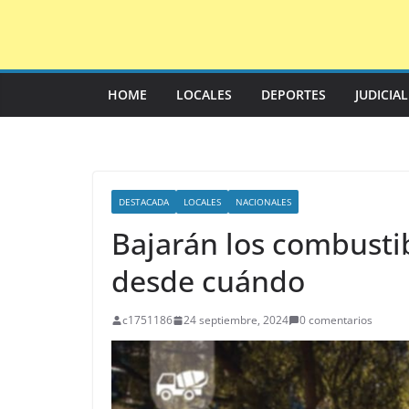
Saltar
al
contenido
HOME
LOCALES
DEPORTES
JUDICIA
DESTACADA
LOCALES
NACIONALES
Bajarán los combustib
desde cuándo
c1751186
24 septiembre, 2024
0 comentarios