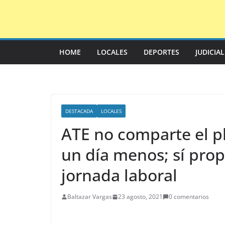
Saltar
al
contenido
HOME
LOCALES
DEPORTES
JUDICIA
DESTACADA
LOCALES
ATE no comparte el p
un día menos; sí prop
jornada laboral
Baltazar Vargas
23 agosto, 2021
0 comentarios