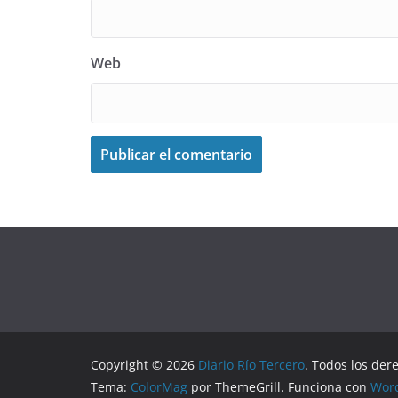
Web
Copyright © 2026
Diario Río Tercero
. Todos los der
Tema:
ColorMag
por ThemeGrill. Funciona con
Wor