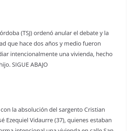
Córdoba (TSJ) ordenó anular el debate y la
udad que hace dos años y medio fueron
diar intencionalmente una vivienda, hecho
 hijo. SIGUE ABAJO
8 con la absolución del sargento Cristian
sé Ezequiel Vidaurre (37), quienes estaban
rma intencional una vivienda en calle San