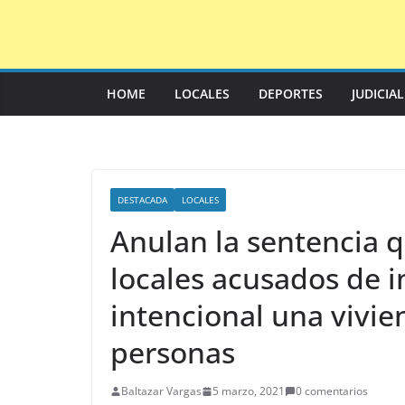
Saltar
al
contenido
HOME
LOCALES
DEPORTES
JUDICIA
DESTACADA
LOCALES
Anulan la sentencia q
locales acusados de 
intencional una vivi
personas
Baltazar Vargas
5 marzo, 2021
0 comentarios