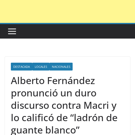
Saltar
al
contenido
DESTACADA
LOCALES
NACIONALES
Alberto Fernández
pronunció un duro
discurso contra Macri y
lo calificó de “ladrón de
guante blanco”